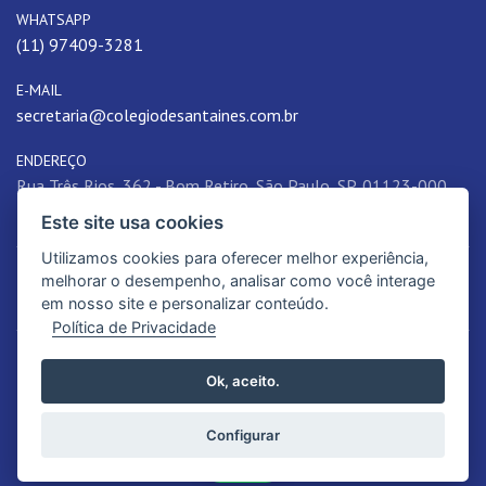
WHATSAPP
(11) 97409-3281
E-MAIL
secretaria@colegiodesantaines.com.br
ENDEREÇO
Rua Três Rios, 362 - Bom Retiro, São Paulo, SP, 01123-000,
Brasil
Este site usa cookies
Utilizamos cookies para oferecer melhor experiência,
melhorar o desempenho, analisar como você interage
em nosso site e personalizar conteúdo.
Política de Privacidade
© 2026. Colégio de Santa Inês | Educação de qualidade e tradição. Todos
Ok, aceito.
os Direitos Reservados.
Política de Privacidade
Configurar