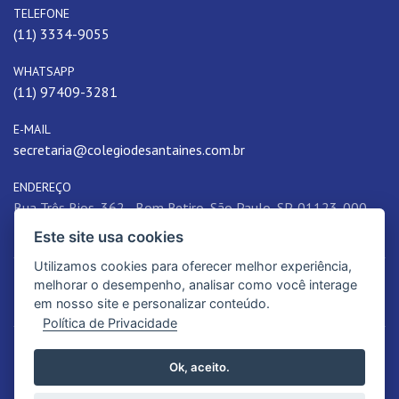
TELEFONE
(11) 3334-9055
WHATSAPP
(11) 97409-3281
E-MAIL
secretaria@colegiodesantaines.com.br
ENDEREÇO
Rua Três Rios, 362 - Bom Retiro, São Paulo, SP, 01123-000,
Brasil
Este site usa cookies
Utilizamos cookies para oferecer melhor experiência,
melhorar o desempenho, analisar como você interage
em nosso site e personalizar conteúdo.
Política de Privacidade
© 2026. Colégio de Santa Inês | Educação de qualidade e tradição. Todos
Ok, aceito.
os Direitos Reservados.
Política de Privacidade