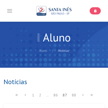
Aluno
Aluno
Notícias
Notícias
1
2
...
86
87
88